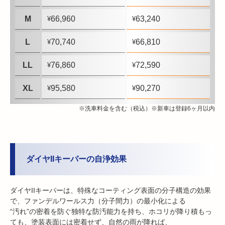
M
66,960
63,240
¥
¥
L
70,740
66,810
¥
¥
LL
76,860
72,590
¥
¥
XL
95,580
90,270
¥
¥
※洗車料金を含む（税込）※新車は登録6ヶ月以内
ダイヤIIキーパーの自浄効果
ダイヤIIキーパーは、特殊なコーティング表面の分子構造の効果
で、ファンデルワールス力（分子間力）の最小化による
“汚れ”の密着を防ぐ独特な防汚能力を持ち、ホコリが降り積もっ
ても、塗装表面には密着せず、自然の雨が降れば、