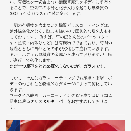
い、有機物を一切含まない無機質溶剤をボディに塗布す
ることで、空気中の水分と化学反応を起こし無機質の
SiO2（石英ガラス）の膜に変化します。
一切の有機物を含まない無機質ガラスコーティングは、
紫外線劣化がなく、酸にも強いので圧倒的な耐久力もも
っております。 例えば、車のほとんどのパーツ（タイ
ヤ・塗装・内張りなど）は有機物でできており、時間の
経過とともに自然とその形が劣化して崩れていきます。
また、ボディも無機質の金属から成っておりますが、錆
が進行して劣化します。
ただ一つ原型をとどめ変化しないのが、ガラスです。
しかし、そんなガラスコーティングでも摩擦・衝撃・ボ
ディのねじれなど物理的なダメージによって劣化してい
きます。
マークイズ静岡 カーコーティング＆洗車では1年に1回
新車に戻る
クリスタルキーパー
をおすすめしておりま
す。