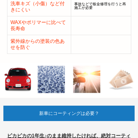
洗車キズ（小傷）など付
事故などで板金修理を行うと再
施工が必要
きにくい
WAXやポリマーに比べて
長寿命
紫外線からの塗装の色あ
せを防ぐ
新車にコーティングは必要？
ピカピカの1年生♪のまま維持したければ、絶対コーティ